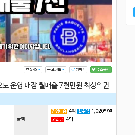
찜하기
주소복사
SNS
프린트
토 운영 매장 월매출 7천만원 최상위권
4
억
1,020
만원
창업비용
월수익
금액
4
억
권리금