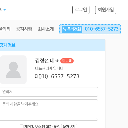
츠
로그인
회원가입
물의뢰
공지사항
회사소개
010-6557-5273
문의전화
당자 정보
김정선 대표
미니홈
대표관리자 입니다.
010-6557-5273
개인정보수집 약관 동의
약관보기