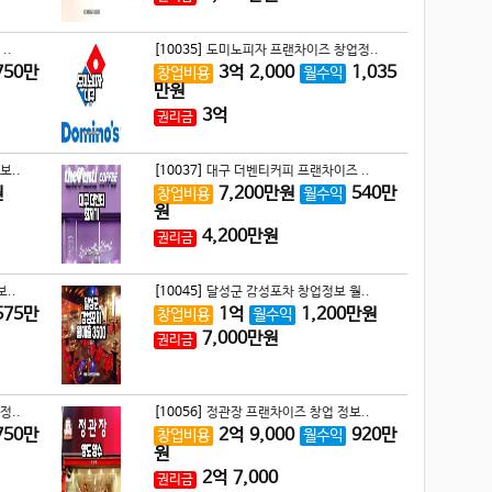
..
[10035]
도미노피자 프랜차이즈 창업정..
750
만
3
억
2,000
1,035
창업비용
월수익
만원
3
억
권리금
보..
[10037]
대구 더벤티커피 프랜차이즈 ..
원
7,200
만원
540
만
창업비용
월수익
원
4,200
만원
권리금
..
[10045]
달성군 감성포차 창업정보 월..
575
만
1
억
1,200
만원
창업비용
월수익
7,000
만원
권리금
정..
[10056]
정관장 프랜차이즈 창업 정보..
750
만
2
억
9,000
920
만
창업비용
월수익
원
2
억
7,000
권리금