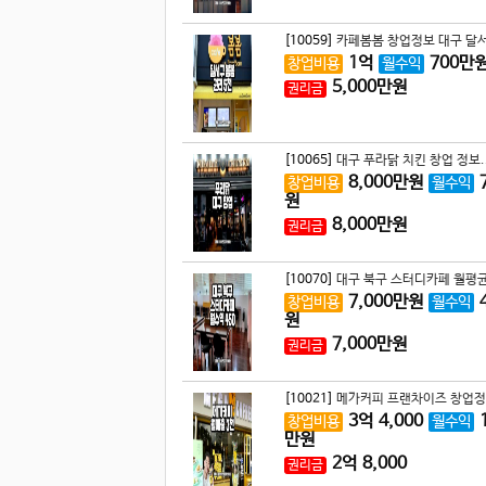
[10059]
카페봄봄 창업정보 대구 달서
1
억
700
만
창업비용
월수익
5,000
만원
권리금
[10065]
대구 푸라닭 치킨 창업 정보.
8,000
만원
창업비용
월수익
원
8,000
만원
권리금
[10070]
대구 북구 스터디카페 월평균
7,000
만원
창업비용
월수익
원
7,000
만원
권리금
[10021]
메가커피 프랜차이즈 창업정
3
억
4,000
창업비용
월수익
만원
2
억
8,000
권리금