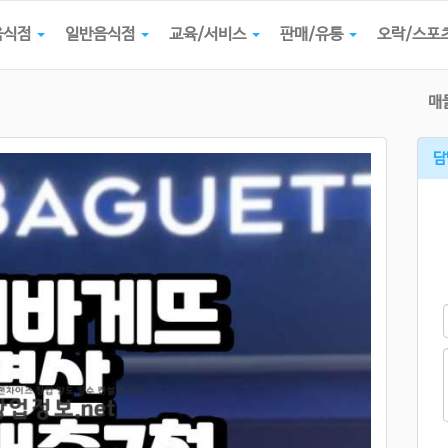
음식점
일반음식점
교육/서비스
판매/유통
오락/스포
매
담