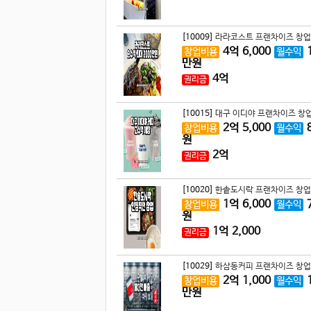
[10009]
라라코스트 프랜차이즈 창업
4
억
6,000
창업비용
월수익
만원
4
억
권리금
[10015]
대구 이디야 프랜차이즈 창업
2
억
5,000
창업비용
월수익
원
2
억
권리금
[10020]
한솥도시락 프랜차이즈 창업
1
억
6,000
창업비용
월수익
원
1
억
2,000
권리금
[10029]
하삼동커피 프랜차이즈 창업
2
억
1,000
창업비용
월수익
만원