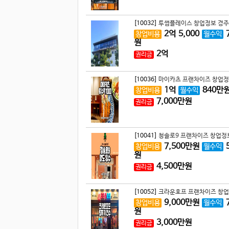
[10032]
투썸플레이스 창업정보 경주 
2
억
5,000
창업비용
월수익
원
2
억
권리금
[10036]
마이카츠 프랜차이즈 창업정
1
억
840
만
창업비용
월수익
7,000
만원
권리금
[10041]
청솔로9 프랜차이즈 창업정보
7,500
만원
창업비용
월수익
원
4,500
만원
권리금
[10052]
크라운호프 프랜차이즈 창업
9,000
만원
창업비용
월수익
원
3,000
만원
권리금