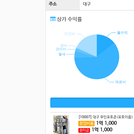
주소
대구
상가 수익률
[10007]
대구 무인포토존(포토이즘) .
1
억
1,000
창업비용
1
억
1,000
권리금