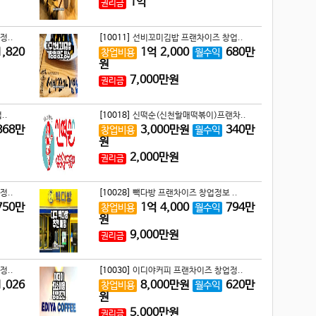
1
억
권리금
정..
[10011]
선비꼬미김밥 프랜차이즈 창업..
1,820
1
억
2,000
680
만
창업비용
월수익
원
7,000
만원
권리금
..
[10018]
신떡순(신천할매떡볶이)프랜차..
868
만
3,000
만원
340
만
창업비용
월수익
원
2,000
만원
권리금
정..
[10028]
빽다방 프랜차이즈 창업정보 ..
750
만
1
억
4,000
794
만
창업비용
월수익
원
9,000
만원
권리금
정..
[10030]
이디야커피 프랜차이즈 창업정..
1,026
8,000
만원
620
만
창업비용
월수익
원
5,000
만원
권리금