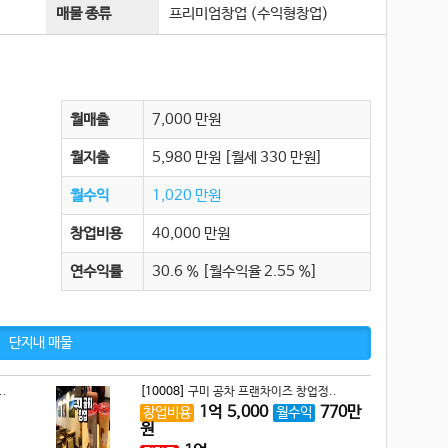
매물 종류
프리미엄창업 (수익형창업)
월매출
7,000 만원
월지출
5,980 만원
[월세 330 만원]
월수익
1,020 만원
창업비용
40,000 만원
연수익률
30.6 % [월수익율 2.55 %]
단지내 매물
.
[10008]
구미 공차 프랜차이즈 창업정..
1
억
5,000
770
만
창업비용
월수익
원