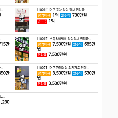
..
[10064]
대구 공차 창업 정보 권리금..
원
1
억
730
만원
창업비용
월수익
1
억
권리금
.
[10067]
본죽&비빔밥 창업정보 권리금..
715
만
7,500
만원
685
만
창업비용
월수익
원
7,500
만원
권리금
..
[10071]
대구 카페봄봄 최저가로 진행..
450
만
3,500
만원
530
만
창업비용
월수익
원
3,500
만원
권리금
보..
1,230