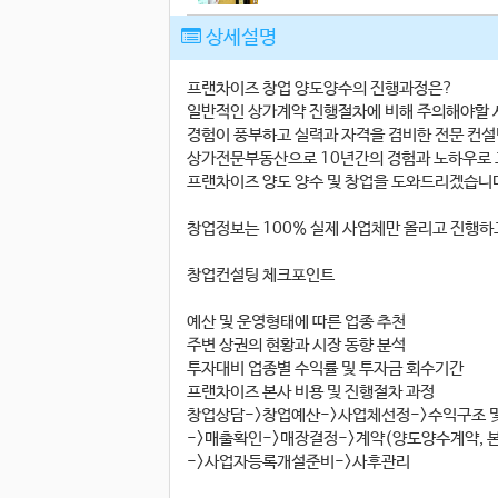
상세설명
프랜차이즈 창업 양도양수의 진행과정은?
일반적인 상가계약 진행절차에 비해 주의해야할 
경험이 풍부하고 실력과 자격을 겸비한 전문 컨설
상가전문부동산으로 10년간의 경험과 노하우로 
프랜차이즈 양도 양수 및 창업을 도와드리겠습니
창업정보는 100% 실제 사업체만 올리고 진행하
창업컨설팅 체크포인트
예산 및 운영형태에 따른 업종 추천
주변 상권의 현황과 시장 동향 분석
투자대비 업종별 수익률 및 투자금 회수기간
프랜차이즈 본사 비용 및 진행절차 과정
창업상담->창업예산->사업체선정->수익구조 
->매출확인->매장결정->계약(양도양수계약, 
->사업자등록개설준비->사후관리