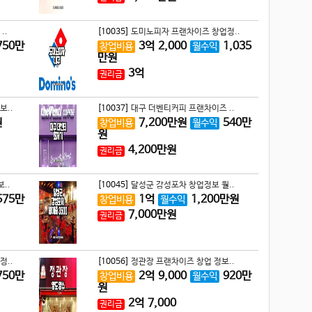
..
[10035]
도미노피자 프랜차이즈 창업정..
750
만
3
억
2,000
1,035
창업비용
월수익
만원
3
억
권리금
보..
[10037]
대구 더벤티커피 프랜차이즈 ..
원
7,200
만원
540
만
창업비용
월수익
원
4,200
만원
권리금
..
[10045]
달성군 감성포차 창업정보 월..
575
만
1
억
1,200
만원
창업비용
월수익
7,000
만원
권리금
정..
[10056]
정관장 프랜차이즈 창업 정보..
750
만
2
억
9,000
920
만
창업비용
월수익
원
2
억
7,000
권리금