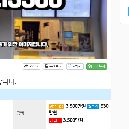
찜하기
주소복사
SNS
프린트
합니다.
3,500
만원
530
창업비용
월수익
만원
금액
3,500
만원
권리금