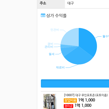
주소
대구
상가 수익률
[10007]
대구 무인포토존(포토이즘) .
1
억
1,000
창업비용
1
억
1,000
권리금