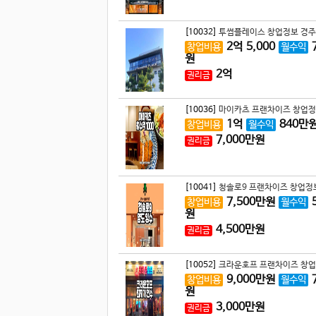
[10032]
투썸플레이스 창업정보 경주 
2
억
5,000
창업비용
월수익
원
2
억
권리금
[10036]
마이카츠 프랜차이즈 창업정
1
억
840
만
창업비용
월수익
7,000
만원
권리금
[10041]
청솔로9 프랜차이즈 창업정보
7,500
만원
창업비용
월수익
원
4,500
만원
권리금
[10052]
크라운호프 프랜차이즈 창업
9,000
만원
창업비용
월수익
원
3,000
만원
권리금