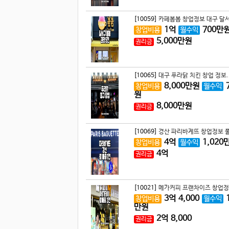
[10059]
카페봄봄 창업정보 대구 달서
1
억
700
만
창업비용
월수익
5,000
만원
권리금
[10065]
대구 푸라닭 치킨 창업 정보.
8,000
만원
창업비용
월수익
원
8,000
만원
권리금
[10069]
경산 파리바게뜨 창업정보 풀
4
억
1,020
창업비용
월수익
4
억
권리금
[10021]
메가커피 프랜차이즈 창업정
3
억
4,000
창업비용
월수익
만원
2
억
8,000
권리금