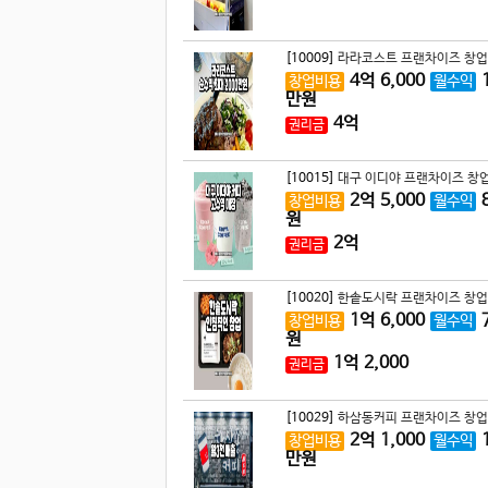
[10009]
라라코스트 프랜차이즈 창업
4
억
6,000
창업비용
월수익
만원
4
억
권리금
[10015]
대구 이디야 프랜차이즈 창업
2
억
5,000
창업비용
월수익
원
2
억
권리금
[10020]
한솥도시락 프랜차이즈 창업
1
억
6,000
창업비용
월수익
원
1
억
2,000
권리금
[10029]
하삼동커피 프랜차이즈 창업
2
억
1,000
창업비용
월수익
만원