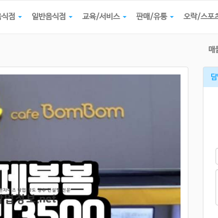
음식점
일반음식점
교육/서비스
판매/유통
오락/스포
매
담