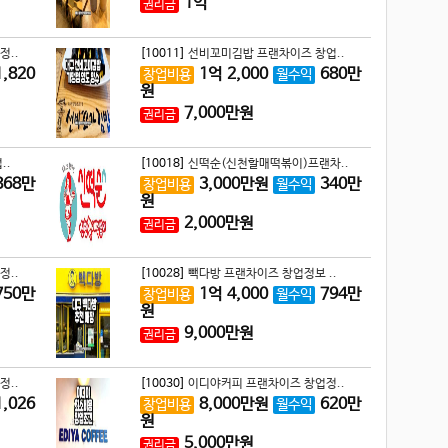
1
억
권리금
정..
[10011]
선비꼬미김밥 프랜차이즈 창업..
1,820
1
억
2,000
680
만
창업비용
월수익
원
7,000
만원
권리금
..
[10018]
신떡순(신천할매떡볶이)프랜차..
868
만
3,000
만원
340
만
창업비용
월수익
원
2,000
만원
권리금
정..
[10028]
빽다방 프랜차이즈 창업정보 ..
750
만
1
억
4,000
794
만
창업비용
월수익
원
9,000
만원
권리금
정..
[10030]
이디야커피 프랜차이즈 창업정..
1,026
8,000
만원
620
만
창업비용
월수익
원
5,000
만원
권리금