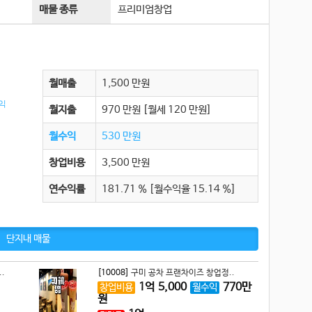
매물 종류
프리미엄창업
월매출
1,500 만원
월지출
970 만원
[월세 120 만원]
월수익
530 만원
창업비용
3,500 만원
연수익률
181.71 % [월수익율 15.14 %]
단지내 매물
.
[10008]
구미 공차 프랜차이즈 창업정..
1
억
5,000
770
만
창업비용
월수익
원