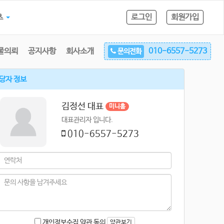
츠
로그인
회원가입
물의뢰
공지사항
회사소개
010-6557-5273
문의전화
당자 정보
김정선 대표
미니홈
대표관리자 입니다.
010-6557-5273
개인정보수집 약관 동의
약관보기