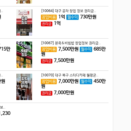
..
[10064]
대구 공차 창업 정보 권리금..
원
1
억
730
만원
창업비용
월수익
1
억
권리금
.
[10067]
본죽&비빔밥 창업정보 권리금..
715
만
7,500
만원
685
만
창업비용
월수익
원
7,500
만원
권리금
..
[10070]
대구 북구 스터디카페 월평균..
만원
7,000
만원
450
만
창업비용
월수익
원
7,000
만원
권리금
보..
1,230