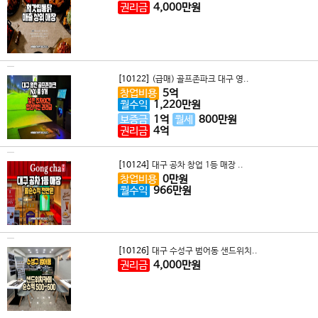
권리금
4,000
만원
[10122]
(급매) 골프존파크 대구 영..
창업비용
5
억
월수익
1,220
만원
보증금
1
억
월세
800
만원
권리금
4
억
[10124]
대구 공차 창업 1등 매장 ..
창업비용
0
만원
월수익
966
만원
[10126]
대구 수성구 범어동 샌드위치..
권리금
4,000
만원