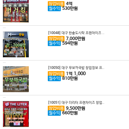
창업비용
4
억
월수익
530
만원
[10048]
대구 한솥도시락 프랜차이즈 ..
창업비용
7,000
만원
월수익
594
만원
[10050]
대구 무보까국밥 창업정보 프..
1,000
창업비용
1
억
월수익
810
만원
[10051]
대구 더리터 프랜차이즈 창업..
창업비용
9,500
만원
월수익
660
만원