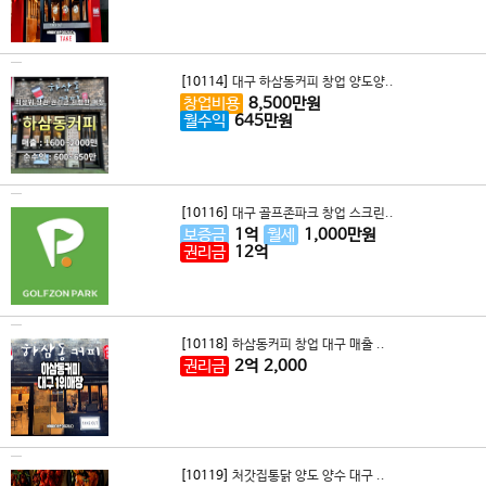
[10114]
대구 하삼동커피 창업 양도양..
창업비용
8,500
만원
월수익
645
만원
[10116]
대구 골프존파크 창업 스크린..
보증금
1
억
월세
1,000
만원
권리금
12
억
[10118]
하삼동커피 창업 대구 매출 ..
권리금
2
억
2,000
[10119]
처갓집통닭 양도 양수 대구 ..