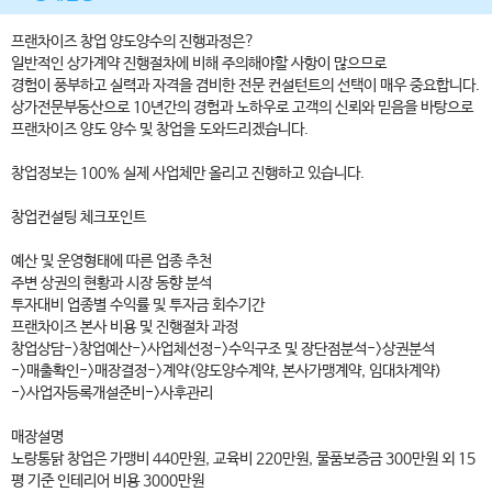
프랜차이즈 창업 양도양수의 진행과정은?
일반적인 상가계약 진행절차에 비해 주의해야할 사항이 많으므로
경험이 풍부하고 실력과 자격을 겸비한 전문 컨설턴트의 선택이 매우 중요합니다.
상가전문부동산으로 10년간의 경험과 노하우로 고객의 신뢰와 믿음을 바탕으로
프랜차이즈 양도 양수 및 창업을 도와드리겠습니다.
창업정보는 100% 실제 사업체만 올리고 진행하고 있습니다.
창업컨설팅 체크포인트
예산 및 운영형태에 따른 업종 추천
주변 상권의 현황과 시장 동향 분석
투자대비 업종별 수익률 및 투자금 회수기간
프랜차이즈 본사 비용 및 진행절차 과정
창업상담->창업예산->사업체선정->수익구조 및 장단점분석->상권분석
->매출확인->매장결정->계약(양도양수계약, 본사가맹계약, 임대차계약)
->사업자등록개설준비->사후관리
매장설명
노랑통닭 창업은 가맹비 440만원, 교육비 220만원, 물품보증금 300만원 외 15
평 기준 인테리어 비용 3000만원