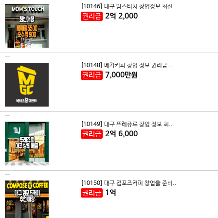
[10146]
대구 맘스터치 창업정보 최신..
권리금
2
억
2,000
[10148]
메가커피 창업 정보 권리금 ..
권리금
7,000
만원
[10149]
대구 뚜레쥬르 창업 정보 최..
권리금
2
억
6,000
[10150]
대구 컴포즈커피 창업을 준비..
권리금
1
억