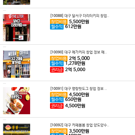
[10088]
대구 달서구 더리터키피 창업..
창업비용
5,500
만원
월수익
612
만원
[10090]
대구 메가커피 창업 정보 매..
5,000
창업비용
2
억
월수익
1,278
만원
권리금
2
억
5,000
[10091]
대구 명랑핫도그 창업 정보 ..
창업비용
4,500
만원
월수익
650
만원
권리금
4,500
만원
[10092]
대구 카페봄봄 창업 양도양수..
창업비용
3,500
만원