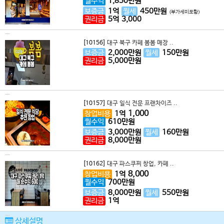
월수익
1,850
만원
보증금
1
억
월세
450
만원
(부가세미포함)
권리금
5
억
3,000
[10156]
대구 북구 카페 봄봄 매장 ..
보증금
2,000
만원
월세
150
만원
권리금
5,000
만원
[10157]
대구 일식 전문 프랜차이즈 ..
1,000
창업비용
1
억
월수익
610
만원
보증금
3,000
만원
월세
160
만원
권리금
8,000
만원
[10162]
대구 파스쿠찌 창업, 카페 ..
8,000
창업비용
1
억
월수익
700
만원
보증금
8,000
만원
월세
550
만원
권리금
1
억
상세설명