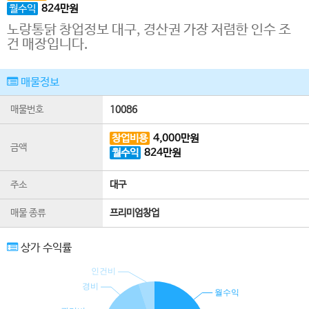
월수익
824
만원
노랑통닭 창업정보 대구, 경산권 가장 저렴한 인수 조
건 매장입니다.
매물정보
매물번호
10086
창업비용
4,000
만원
금액
월수익
824
만원
주소
대구
매물 종류
프리미엄창업
상가 수익률