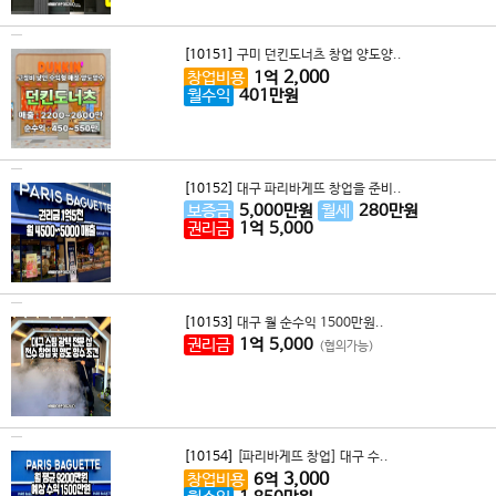
[10151]
구미 던킨도너츠 창업 양도양..
2,000
창업비용
1
억
월수익
401
만원
[10152]
대구 파리바게뜨 창업을 준비..
보증금
5,000
만원
월세
280
만원
권리금
1
억
5,000
[10153]
대구 월 순수익 1500만원..
권리금
1
억
5,000
(협의가능)
[10154]
[파리바게뜨 창업] 대구 수..
3,000
창업비용
6
억