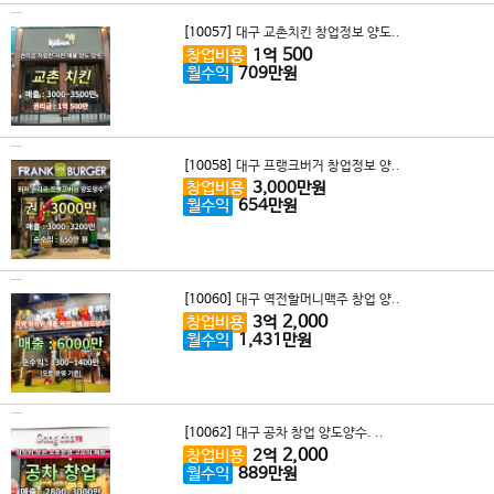
[10057]
대구 교촌치킨 창업정보 양도..
500
창업비용
1
억
월수익
709
만원
[10058]
대구 프랭크버거 창업정보 양..
창업비용
3,000
만원
월수익
654
만원
[10060]
대구 역전할머니맥주 창업 양..
2,000
창업비용
3
억
월수익
1,431
만원
[10062]
대구 공차 창업 양도양수. ..
2,000
창업비용
2
억
월수익
889
만원