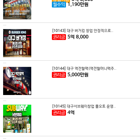
월수익
1,190
만원
[10143]
대구 버거킹 창업 안정적으로..
권리금
5
억
8,000
[10144]
대구 역전할맥(역전할머니맥주..
권리금
5,000
만원
[10145]
대구서브웨이창업 풀오토 운영..
권리금
4
억