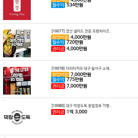
창업비용
4,000
만원
월수익
534
만원
[10077]
경산 샐러드 전문 프랜차이즈..
창업비용
4,000
만원
월수익
720
만원
권리금
4,000
만원
[10078]
더리터커피 대구 달서구 소재..
창업비용
7,000
만원
월수익
775
만원
권리금
7,000
만원
[10080]
대구 막창도둑 창업정보 가맹..
권리금
1
억
3,000