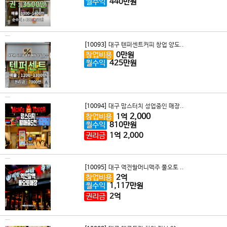
월수익
440
만원
[10093]
대구 텐퍼센트커피 창업 양도..
창업비용
0
만원
월수익
425
만원
[10094]
대구 맘스터치 성업중인 매장..
2,000
창업비용
1
억
월수익
810
만원
권리금
1
억
2,000
[10095]
대구 역전할머니맥주 풀오토 ..
창업비용
2
억
월수익
1,117
만원
권리금
2
억