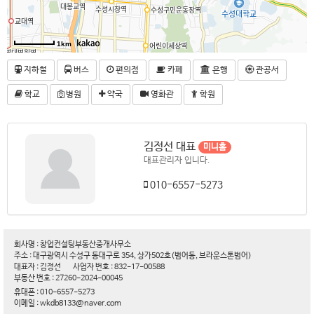
1km
지하철
버스
편의점
카페
은행
관공서
학교
병원
약국
영화관
학원
김정선 대표
미니홈
대표관리자 입니다.
010-6557-5273
회사명 : 창업컨설팅부동산중개사무소
주소 : 대구광역시 수성구 동대구로 354, 상가502호(범어동, 브라운스톤범어)
대표자 : 김정선
사업자 번호 : 832-17-00588
부동산 번호 : 27260-2024-00045
휴대폰 : 010-6557-5273
이메일 : wkdb8133@naver.com