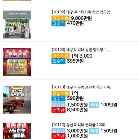
[10102]
대구 몬스터커피 창업 양도양..
창업비용
9,000
만원
월수익
470
만원
[10103]
대구 더리터 창업 양도양수...
3,000
창업비용
1
억
월수익
595
만원
[10110]
대구 서구청 프랜차이즈 커피..
창업비용
1
억
월수익
590
만원
보증금
1,500
만원
월세
100
만원
권리금
8,500
만원
[10112]
경산 더리터 권리금 1000..
보증금
3,000
만원
월세
150
만원
권리금
1,000
만원