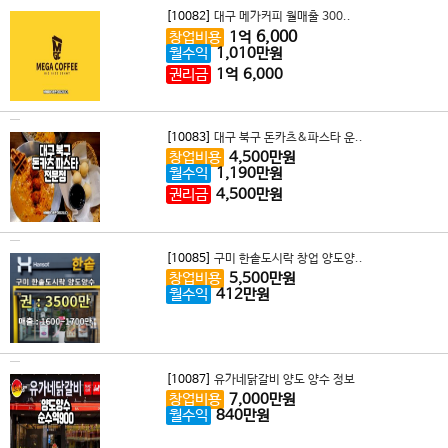
[10082]
대구 메가커피 월매출 300..
6,000
창업비용
1
억
월수익
1,010
만원
권리금
1
억
6,000
[10083]
대구 북구 돈카츠&파스타 운..
창업비용
4,500
만원
월수익
1,190
만원
권리금
4,500
만원
[10085]
구미 한솥도시락 창업 양도양..
창업비용
5,500
만원
월수익
412
만원
[10087]
유가네닭갈비 양도 양수 정보
창업비용
7,000
만원
월수익
840
만원