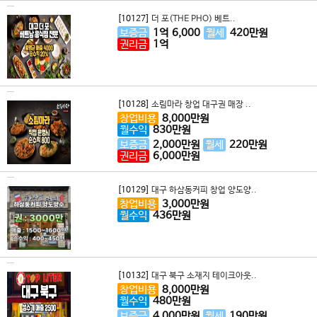
[10127]
더 포(THE PHO) 베트..
보증금
1
억
6,000
월세
420
만원
권리금
1
억
[10128]
소림마라 창업 대구권 매장 ..
창업비용
8,000
만원
월수익
830
만원
보증금
2,000
만원
월세
220
만원
권리금
6,000
만원
[10129]
대구 하삼동커피 창업 양도양..
창업비용
3,000
만원
월수익
436
만원
[10132]
대구 북구 소재지 테이크아웃..
창업비용
8,000
만원
월수익
480
만원
보증금
4,000
만원
월세
190
만원