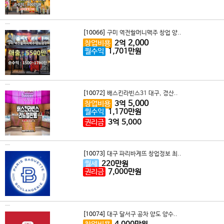
[10066]
구미 역전할머니맥주 창업 양..
2,000
창업비용
2
억
월수익
1,701
만원
[10072]
배스킨라빈스31 대구, 경산..
5,000
창업비용
3
억
월수익
1,170
만원
권리금
3
억
5,000
[10073]
대구 파리바게뜨 창업정보 최..
월세
220
만원
권리금
7,000
만원
[10074]
대구 달서구 공차 양도 양수..