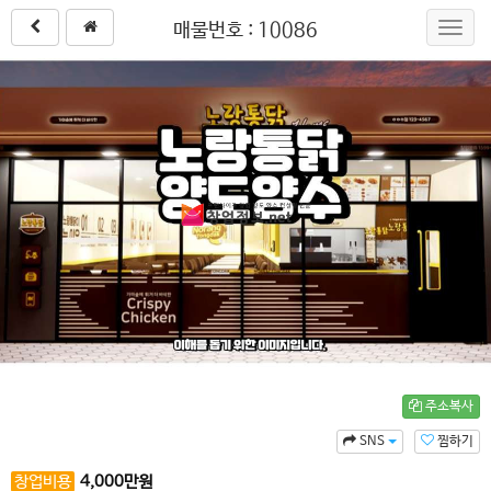
매물번호 : 10086
Toggl
navig
주소복사
SNS
찜하기
창업비용
4,000
만원