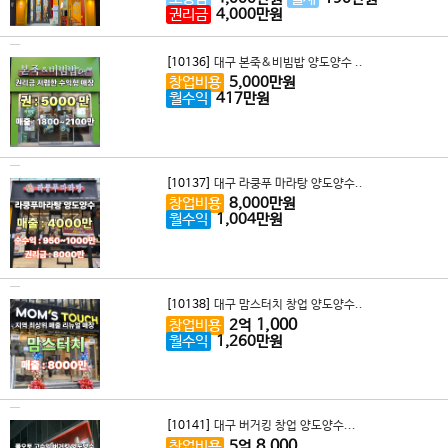
권리금
4,000
만원
[10136]
대구 본죽&비빔밥 양도양수 ..
창업비용
5,000
만원
월수익
417
만원
[10137]
대구 라쿵푸 마라탕 양도양수..
창업비용
8,000
만원
월수익
1,004
만원
[10138]
대구 맘스터치 창업 양도양수..
1,000
창업비용
2
억
월수익
1,260
만원
[10141]
대구 버거킹 창업 양도양수...
8,000
창업비용
5
억