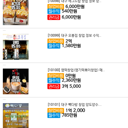
[10098]
대구 에그드랍 창업 정보 양..
창업비용
6,000
만원
월수익
540
만원
권리금
6,000
만원
[10099]
대구 오봉집 창업 정보 수익..
창업비용
2
억
월수익
1,580
만원
[10100]
엽떡창업(엽기떡볶이창업) 매..
창업비용
0
만원
월수익
2,360
만원
권리금
3
억
5,000
[10101]
대구 빽다방 창업 양도양수...
2,000
창업비용
1
억
월수익
785
만원