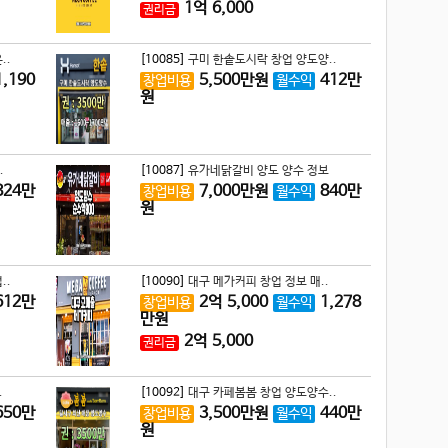
1
억
6,000
권리금
..
[10085]
구미 한솥도시락 창업 양도양..
1,190
5,500
만원
412
만
창업비용
월수익
원
.
[10087]
유가네닭갈비 양도 양수 정보
824
만
7,000
만원
840
만
창업비용
월수익
원
..
[10090]
대구 메가커피 창업 정보 매..
612
만
2
억
5,000
1,278
창업비용
월수익
만원
2
억
5,000
권리금
.
[10092]
대구 카페봄봄 창업 양도양수..
650
만
3,500
만원
440
만
창업비용
월수익
원