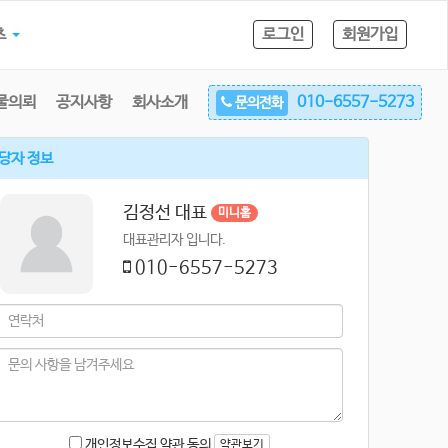
츠
로그인
회원가입
물의뢰
공지사항
회사소개
010-6557-5273
문의전화
당자 정보
김정선 대표
미니홈
대표관리자 입니다.
010-6557-5273
개인정보수집 약관 동의
약관보기