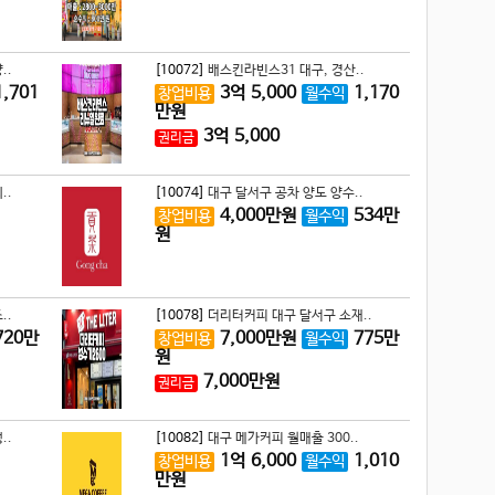
..
[10072]
배스킨라빈스31 대구, 경산..
1,701
3
억
5,000
1,170
창업비용
월수익
만원
3
억
5,000
권리금
..
[10074]
대구 달서구 공차 양도 양수..
4,000
만원
534
만
창업비용
월수익
원
..
[10078]
더리터커피 대구 달서구 소재..
720
만
7,000
만원
775
만
창업비용
월수익
원
7,000
만원
권리금
..
[10082]
대구 메가커피 월매출 300..
1
억
6,000
1,010
창업비용
월수익
만원