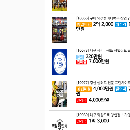
[10066]
구미 역전할머니맥주 창업 양
2
억
2,000
창업비용
월수익
만원
[10073]
대구 파리바게뜨 창업정보 최
220
만원
월세
7,000
만원
권리금
[10077]
경산 샐러드 전문 프랜차이즈
4,000
만원
창업비용
월수익
원
4,000
만원
권리금
[10080]
대구 막창도둑 창업정보 가맹
1
억
3,000
권리금