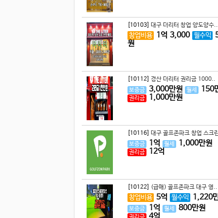
[10103]
대구 더리터 창업 양도양수..
1
억
3,000
창업비용
월수익
원
[10112]
경산 더리터 권리금 1000..
3,000
만원
150
보증금
월세
1,000
만원
권리금
[10116]
대구 골프존파크 창업 스크린
1
억
1,000
만원
보증금
월세
12
억
권리금
[10122]
(급매) 골프존파크 대구 영..
5
억
1,220
창업비용
월수익
1
억
800
만원
보증금
월세
4
억
권리금