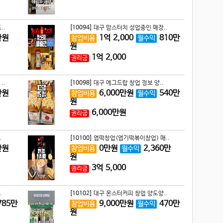
..
[10094]
대구 맘스터치 성업중인 매장..
만원
1
억
2,000
810
만
창업비용
월수익
원
1
억
2,000
권리금
..
[10098]
대구 에그드랍 창업 정보 양..
만원
6,000
만원
540
만
창업비용
월수익
원
6,000
만원
권리금
.
[10100]
엽떡창업(엽기떡볶이창업) 매..
만원
0
만원
2,360
만
창업비용
월수익
원
3
억
5,000
권리금
.
[10102]
대구 몬스터커피 창업 양도양..
785
만
9,000
만원
470
만
창업비용
월수익
원