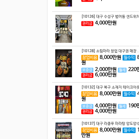
[10126]
대구 수성구 범어동 샌드위치
4,000
만원
권리금
[10128]
소림마라 창업 대구권 매장 .
8,000
만원
창업비용
월수익
원
2,000
만원
220
보증금
월세
6,000
만원
권리금
[10132]
대구 북구 소재지 테이크아웃
8,000
만원
창업비용
월수익
원
4,000
만원
190
보증금
월세
4,000
만원
권리금
[10137]
대구 라쿵푸 마라탕 양도양수
8,000
만원
창업비용
월수익
만원