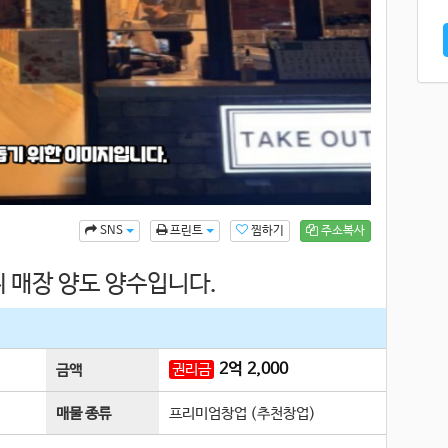
찜하기
주소복사
SNS
프린트
위 매장 양도 양수입니다.
2
억
2,000
권리금
금액
매물 종류
프리미엄창업 (추천창업)