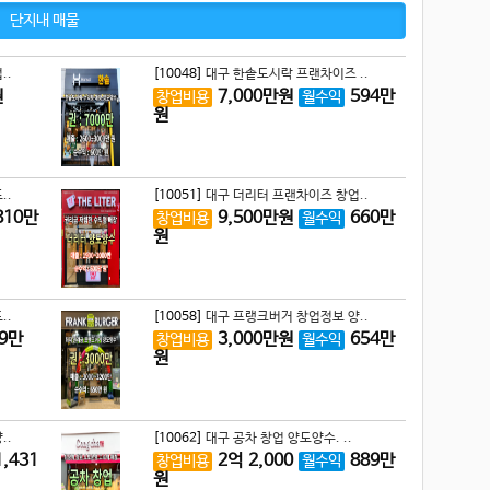
단지내 매물
..
[10048]
대구 한솥도시락 프랜차이즈 ..
원
7,000
만원
594
만
창업비용
월수익
원
..
[10051]
대구 더리터 프랜차이즈 창업..
810
만
9,500
만원
660
만
창업비용
월수익
원
..
[10058]
대구 프랭크버거 창업정보 양..
9
만
3,000
만원
654
만
창업비용
월수익
원
..
[10062]
대구 공차 창업 양도양수. ..
1,431
2
억
2,000
889
만
창업비용
월수익
원