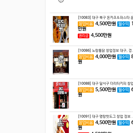
[10083]
대구 북구 돈카츠&파스타 운
4,500
만원
창업비용
월수익
만원
4,500
만원
권리금
[10086]
노랑통닭 창업정보 대구, 경.
4,000
만원
창업비용
월수익
원
[10088]
대구 달서구 더리터키피 창업
5,500
만원
창업비용
월수익
원
[10091]
대구 명랑핫도그 창업 정보 .
4,500
만원
창업비용
월수익
원