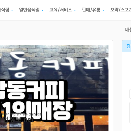
음식점
일반음식점
교육/서비스
판매/유통
오락/스포
매
담