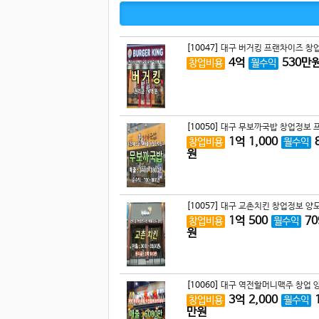
[10047]
대구 버거킹 프랜차이즈 창업
4
억
530
만
창업비용
월수익
[10050]
대구 무보까국밥 창업정보 프
1
억
1,000
창업비용
월수익
원
[10057]
대구 교촌치킨 창업정보 양도
1
억
500
70
창업비용
월수익
원
[10060]
대구 역전할머니맥주 창업 양
3
억
2,000
창업비용
월수익
만원