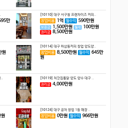
.
[10110]
대구 서구청 프랜차이즈 커피..
595
만
1
억
590
만원
창업비용
월수익
1,500
만원
100
만원
보증금
월세
8,500
만원
권리금
[10114]
대구 하삼동커피 창업 양도양..
만원
8,500
만원
645
만
창업비용
월수익
원
..
[10119]
처갓집통닭 양도 양수 대구 ..
4,000
만원
권리금
[10124]
대구 공차 창업 1등 매장 ..
만원
0
만원
966
만원
창업비용
월수익