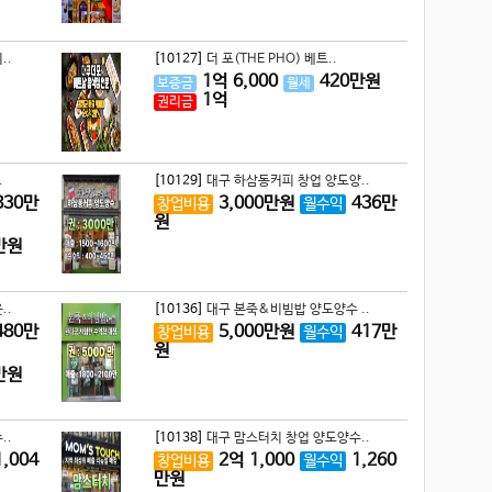
..
[10127]
더 포(THE PHO) 베트..
1
억
6,000
420
만원
보증금
월세
1
억
권리금
.
[10129]
대구 하삼동커피 창업 양도양..
830
만
3,000
만원
436
만
창업비용
월수익
원
만원
..
[10136]
대구 본죽&비빔밥 양도양수 ..
480
만
5,000
만원
417
만
창업비용
월수익
원
만원
..
[10138]
대구 맘스터치 창업 양도양수..
1,004
2
억
1,000
1,260
창업비용
월수익
만원