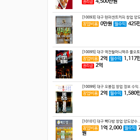
4,500
만원
권리금
[10093]
대구 텐퍼센트커피 창업 양도
0
만원
425
창업비용
월수익
[10095]
대구 역전할머니맥주 풀오토 
2
억
1,117
창업비용
월수익
2
억
권리금
[10099]
대구 오봉집 창업 정보 수익.
2
억
1,580
창업비용
월수익
[10101]
대구 빽다방 창업 양도양수..
1
억
2,000
창업비용
월수익
원