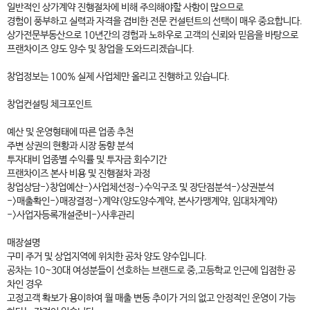
일반적인 상가계약 진행절차에 비해 주의해야할 사항이 많으므로
경험이 풍부하고 실력과 자격을 겸비한 전문 컨설턴트의 선택이 매우 중요합니다.
상가전문부동산으로 10년간의 경험과 노하우로 고객의 신뢰와 믿음을 바탕으로
프랜차이즈 양도 양수 및 창업을 도와드리겠습니다.
창업정보는 100% 실제 사업체만 올리고 진행하고 있습니다.
창업컨설팅 체크포인트
예산 및 운영형태에 따른 업종 추천
주변 상권의 현황과 시장 동향 분석
투자대비 업종별 수익률 및 투자금 회수기간
프랜차이즈 본사 비용 및 진행절차 과정
창업상담->창업예산->사업체선정->수익구조 및 장단점분석->상권분석
->매출확인->매장결정->계약(양도양수계약, 본사가맹계약, 임대차계약)
->사업자등록개설준비->사후관리
매장설명
구미 주거 및 상업지역에 위치한 공차 양도 양수입니다.
공차는 10~30대 여성분들이 선호하는 브랜드로 중,고등학교 인근에 입점한 공
차인 경우
고정고객 확보가 용이하여 월 매출 변동 추이가 거의 없고 안정적인 운영이 가능