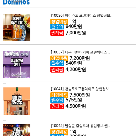
[10036]
마이카츠 프랜차이즈 창업정보..
창업비용
1
억
월수익
840
만원
권리금
7,000
만원
[10037]
대구 더벤티커피 프랜차이즈 ..
창업비용
7,200
만원
월수익
540
만원
권리금
4,200
만원
[10041]
청솔로9 프랜차이즈 창업정보..
창업비용
7,500
만원
월수익
575
만원
권리금
4,500
만원
[10045]
달성군 감성포차 창업정보 월..
창업비용
1
억