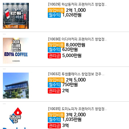
[10029]
하삼동커피 프랜차이즈 창업정..
1,000
창업비용
2
억
월수익
1,026
만원
[10030]
이디야커피 프랜차이즈 창업정..
창업비용
8,000
만원
월수익
620
만원
권리금
5,000
만원
[10032]
투썸플레이스 창업정보 경주 ..
5,000
창업비용
2
억
월수익
750
만원
권리금
2
억
[10035]
도미노피자 프랜차이즈 창업정..
2,000
창업비용
3
억
월수익
1,035
만원
권리금
3
억