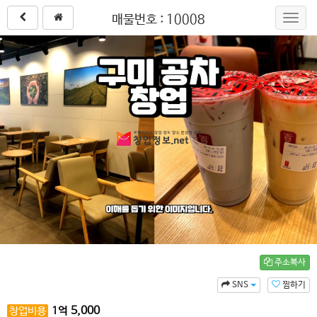
매물번호 : 10008
Toggl
navig
주소복사
SNS
찜하기
5,000
창업비용
1
억