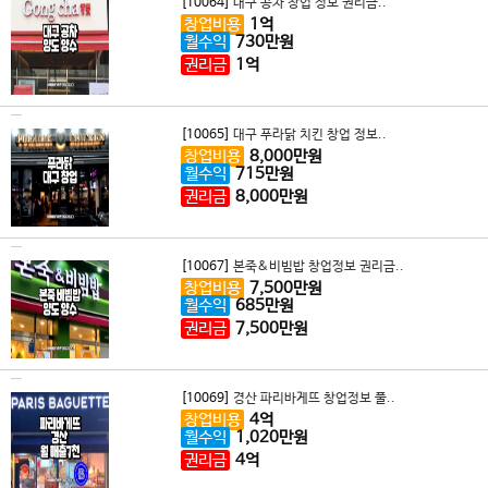
[10064]
대구 공차 창업 정보 권리금..
창업비용
1
억
월수익
730
만원
권리금
1
억
[10065]
대구 푸라닭 치킨 창업 정보..
창업비용
8,000
만원
월수익
715
만원
권리금
8,000
만원
[10067]
본죽&비빔밥 창업정보 권리금..
창업비용
7,500
만원
월수익
685
만원
권리금
7,500
만원
[10069]
경산 파리바게뜨 창업정보 풀..
창업비용
4
억
월수익
1,020
만원
권리금
4
억