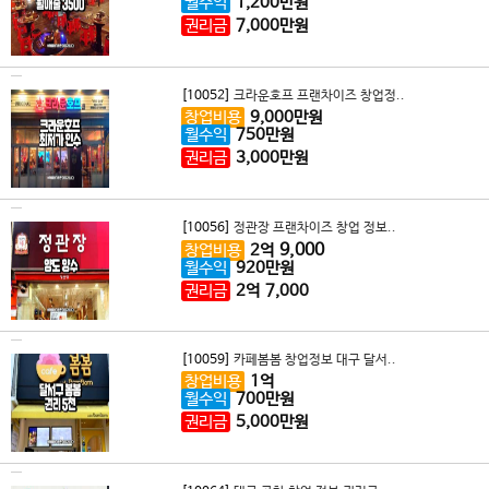
월수익
1,200
만원
권리금
7,000
만원
[10052]
크라운호프 프랜차이즈 창업정..
창업비용
9,000
만원
월수익
750
만원
권리금
3,000
만원
[10056]
정관장 프랜차이즈 창업 정보..
9,000
창업비용
2
억
월수익
920
만원
권리금
2
억
7,000
[10059]
카페봄봄 창업정보 대구 달서..
창업비용
1
억
월수익
700
만원
권리금
5,000
만원