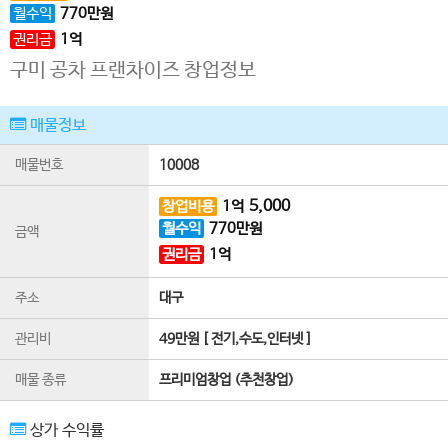
월수익
770
만원
권리금
1
억
구미 공차 프랜차이즈 창업정보
매물정보
매물번호
10008
5,000
창업비용
1
억
월수익
770
만원
금액
권리금
1
억
주소
대구
관리비
49만원 [ 전기,수도,인터넷 ]
매물 종류
프리미엄창업 (추천창업)
상가 수익률