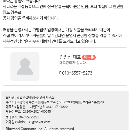
하다는 장점이 있습니다.
까다로운 개설등록으로 인해 신규창업 문턱이 높은 만큼, 보다 확실하고 안전한
양도 양수로
공차 창업을 준비해보시기 바랍니다.
매장을 운영하시는 가맹점주 입장에서는 매장 노출을 꺼려하기 때문에
직접 찾아가시거나 직원들이 알게된다면 운영시 곤란한 상황을 겪을 수 있기에
세부적인 상담은 사무실 내방시 안내를 도와드리고 있습니다.
김정선 대표
미니홈
대표관리자 입니다.
010-6557-5273
회사명 : 창업컨설팅부동산중개사무소
주소 : 대구광역시 수성구 동대구로 354, 상가502호(범어동, 브라운스톤범어)
대표자 : 김정선
사업자 번호 : 832-17-00588
부동산 번호 : 27260-2024-00045
휴대폰 : 010-6557-5273
이메일 : wkdb8133@naver.com
Bigwood Company, Inc. All rights reserved.