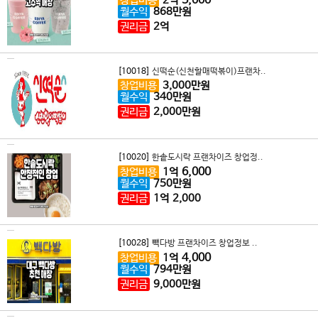
5,000
창업비용
2
억
월수익
868
만원
권리금
2
억
[10018]
신떡순(신천할매떡볶이)프랜차..
창업비용
3,000
만원
월수익
340
만원
권리금
2,000
만원
[10020]
한솥도시락 프랜차이즈 창업정..
6,000
창업비용
1
억
월수익
750
만원
권리금
1
억
2,000
[10028]
빽다방 프랜차이즈 창업정보 ..
4,000
창업비용
1
억
월수익
794
만원
권리금
9,000
만원