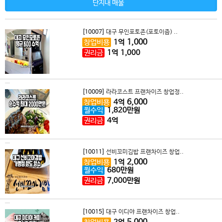
단지내 매물
[10007]
대구 무인포토존(포토이즘) ..
1,000
창업비용
1
억
권리금
1
억
1,000
[10009]
라라코스트 프랜차이즈 창업정..
6,000
창업비용
4
억
월수익
1,820
만원
권리금
4
억
[10011]
선비꼬미김밥 프랜차이즈 창업..
2,000
창업비용
1
억
월수익
680
만원
권리금
7,000
만원
[10015]
대구 이디야 프랜차이즈 창업..