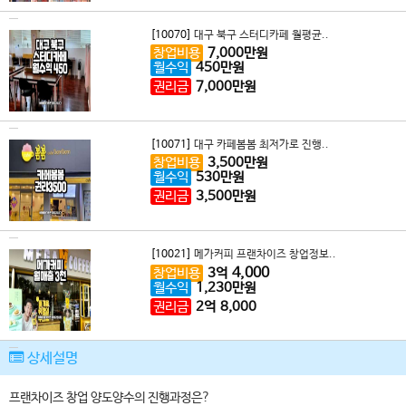
[10070]
대구 북구 스터디카페 월평균..
창업비용
7,000
만원
월수익
450
만원
권리금
7,000
만원
[10071]
대구 카페봄봄 최저가로 진행..
창업비용
3,500
만원
월수익
530
만원
권리금
3,500
만원
[10021]
메가커피 프랜차이즈 창업정보..
4,000
창업비용
3
억
월수익
1,230
만원
권리금
2
억
8,000
상세설명
프랜차이즈 창업 양도양수의 진행과정은?